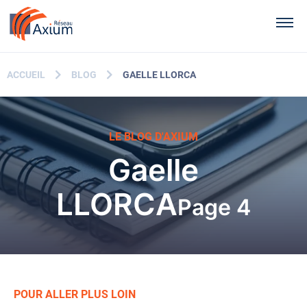
Contenu principal
Men
ACCUEIL
BLOG
GAELLE LLORCA
LE BLOG D'AXIUM
Gaelle
LLORCA
Page 4
POUR ALLER PLUS LOIN