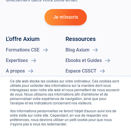
Je m'inscris
L’offre Axium
Ressources
Formations CSE
Blog Axium
Expertises
Ebooks et Guides
A propos
Espace CSSCT
Ce site web stocke les cookies sur votre ordinateur. Ces cookies sont
Contact
Certificat Qualiopi
utilisés pour collecter des informations sur la manière dont vous
interagissez avec notre site web et nous permettent de nous souvenir
En savoir plus
de vous. Nous utilisons ces informations afin d'améliorer et de
personnaliser votre expérience de navigation, ainsi que pour
l'analyse et les indicateurs concernant nos visiteurs.
Vos informations personnelles ne feront l'objet d'aucun suivi lors de
votre visite sur notre site. Cependant, en vue de respecter vos
©2023 Axium
préférences, nous devrons utiliser un petit cookie pour que nous
n'ayons pas à vous les redemander.
MENTIONS LÉGALES
POLITIQUE DE CONFIDENTIALITÉ