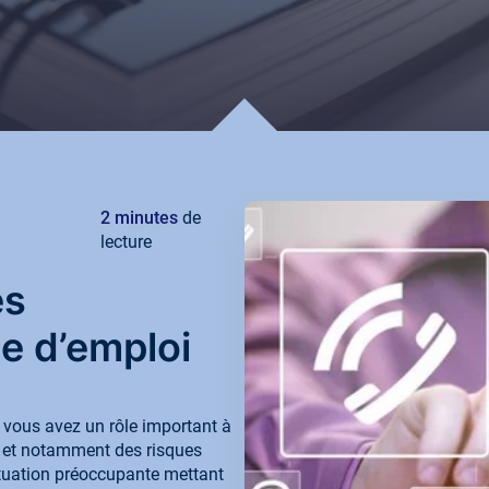
Voir t
ir
Découvrir
outes les expertises
2 minutes
de
lecture
es
e d’emploi
 vous avez un rôle important à
, et notamment des risques
tuation préoccupante mettant