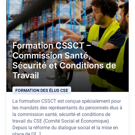
Formation CSSCT –
Commission Santé,
Sécurité et Conditions de
Travail
FORMATION DES ÉLUS CSE
La formation CSSCT est conçue spécialement pour
les mandats des représentants du personnels élus à
la commission santé, sécurité et conditions de
travail du CSE (Comité Social et Économique).
Depuis la réforme du dialogue social et la mise en
place de l’i[...]