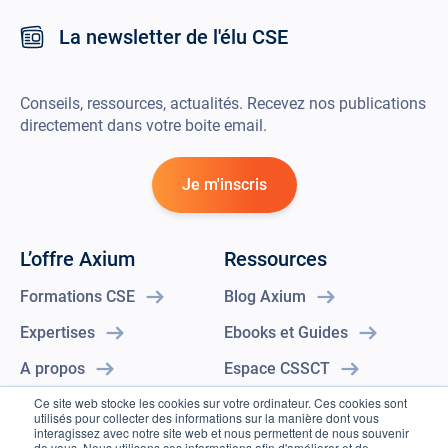
La newsletter de l'élu CSE
Conseils, ressources, actualités. Recevez nos publications
directement dans votre boite email.
Je m'inscris
L’offre Axium
Ressources
Formations CSE
Blog Axium
Expertises
Ebooks et Guides
A propos
Espace CSSCT
Ce site web stocke les cookies sur votre ordinateur. Ces cookies sont
Contact
Certificat Qualiopi
utilisés pour collecter des informations sur la manière dont vous
interagissez avec notre site web et nous permettent de nous souvenir
En savoir plus
de vous. Nous utilisons ces informations afin d'améliorer et de